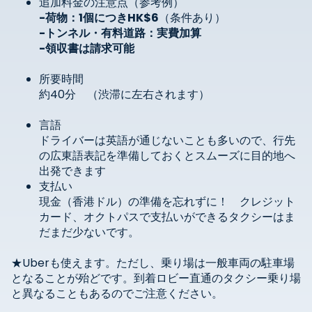
追加料金の注意点（参考例）
-荷物：1個につきHK$6
（条件あり）
-トンネル・有料道路：実費加算
-領収書は請求可能
所要時間
約40分 （渋滞に左右されます）
言語
ドライバーは英語が通じないことも多いので、行先
の広東語表記を準備しておくとスムーズに目的地へ
出発できます
支払い
現金（香港ドル）の準備を忘れずに！ クレジット
カード、オクトパスで支払いができるタクシーはま
だまだ少ないです。
★Uber
も使えます。
ただし、乗り場は一般車両の駐車場
となる
ことが殆どです。到着ロビー直通のタクシー乗り場
と異なることもあるので
ご注意ください。