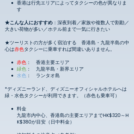
香港は行先エリアによってタクシーの色が異なりま
す
★こんな人におすすめ
：深夜到着／家族や複数人で割勘／
大きい荷物が多い／ホテル前まで一気に行きたい
★ツーリストの方が多く宿泊する 香港島・九龍半島の中
心は
赤色
タクシーに乗車すれば間違いありません。
赤色
： 香港主要エリア
緑色
： 九龍半島・新界エリア
水色
： ランタオ島
*ディズニーランド、ディズニーオフィシャルホテルへは
緑・水色タクシーが利用できます。（赤色も乗車可）
料金
九龍市内中心、香港島の主要エリアまでHK$320～H
K$380が目安（日中料金）