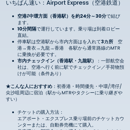
いちばん速い：Airport Express（空港鉄道）
空港⇄中環方面（香港駅）を約24分
～
30
分
で結び
ます。
10
分間隔
で運行しています。乗り場は到着ロビー
直結。
停車駅は空港駅から市内方面はを入れて
3カ所
空
港→青衣→九龍→香港 各駅から通常路線のMTR
に乗換が必要です。
市内チェックイン（香港駅・九龍駅）
：一部航空会
社は、空港へ行く前に駅でチェックイン／手荷物預
けが可能（条件あり）
★こんな人におすすめ
：初香港・時間優先・中環/湾仔/
尖沙咀周辺に宿泊（駅からMTRやタクシーに乗り継ぎや
すい）
チケットの購入方法：
エアポート・エクスプレス乗り場前のチケットカウ
ンターまたは、自動券売機にて購入。