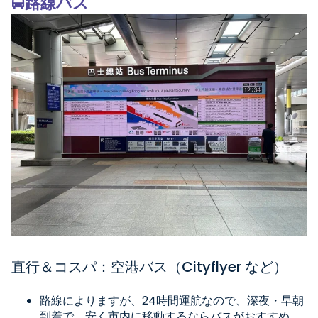
🚍
路線バス
直行＆コスパ：空港バス（Cityflyer など）
路線によりますが、
24
時間運航なので、深夜・早朝
到着で、安く市内に移動するならバスがおすすめ