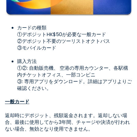
カードの種類
①デポジット
HK$50
が必要な一般カード
②デポジット不要のツーリストオクトパス
③モバイルカード
購入方法
①②: 自動販売機、 空港の専用カウンター、各駅構
内チケットオフィス、一部コンビニ
③: 専用アプリをダウンロード。詳細はアプリよりご
確認ください。
一般カード
返却時にデポジット、残額返金されます。返却しない場
合、最後に使用してから
3
年間、チャージや決済が行われ
ない場合、無効となり使用できません。