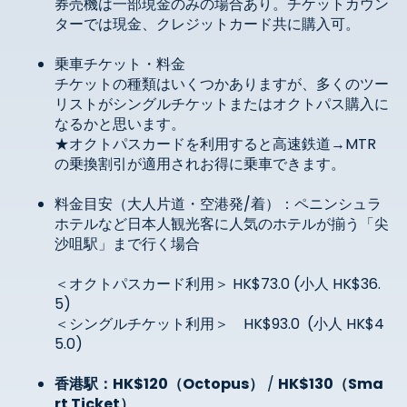
券売機は一部現金のみの場合あり。チケットカウン
ターでは現金、クレジットカード共に購入可。
乗車チケット・料金
チケットの種類はいくつかありますが、多くのツー
リストがシングルチケットまたはオクトパス購入に
なるかと思います。
★オクトパスカードを利用すると高速鉄道→
MTR
の乗換割引が適用されお得に乗車できます。
料金目安（大人片道・空港発/着）：ペニンシュラ
ホテルなど日本人観光客に人気のホテルが揃う「尖
沙咀駅」まで行く場合
＜オクトパスカード利用＞
HK$73.0 (
小人
HK$36.
5)
＜シングルチケット利用＞
HK$93.0 (
小人
HK$4
5.0)
香港駅：HK$120（Octopus）
/
HK$130（Sma
rt Ticket）