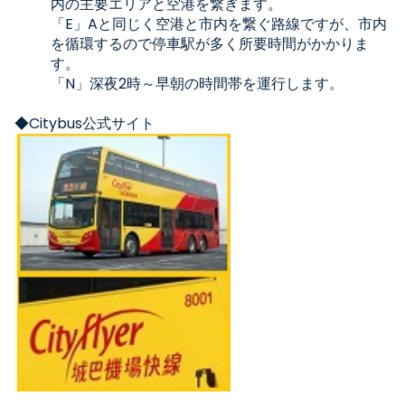
内の主要エリアと空港を繋ぎます。
「E」Aと同じく空港と市内を繋ぐ路線ですが、市内
を循環するので停車駅が多く所要時間がかかりま
す。
「
N
」深夜
2
時～早朝の時間帯を運行します。
◆
Citybus
公式サイト