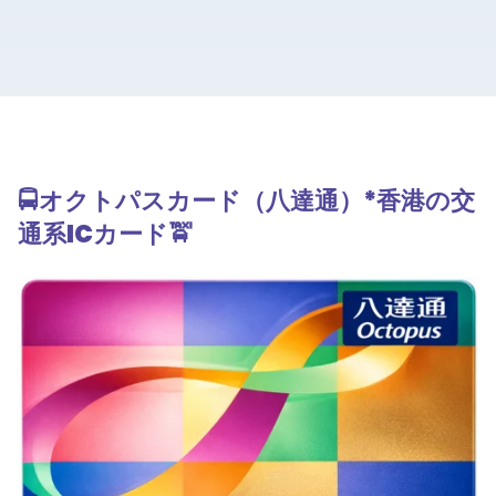
🚍
オクトパスカード（八達通）*香港の交
通系
IC
カード
🚖