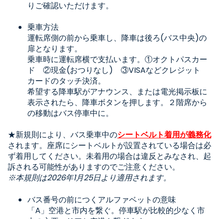
りご確認いただけます。
乗車方法
運転席側の前から乗車し、降車は後ろ
(
バス中央
)
の
扉となります。
乗車時に運転席横で支払います。①オクトパスカー
ド ②現金
(
おつりなし
)
③
VISA
などクレジット
カードのタッチ決済。
希望する降車駅がアナウンス、または電光掲示板に
表示されたら、降車ボタンを押します。２階席から
の移動はバス停車中に。
★新規則により、バス乗車中の
シートベルト着用が義務化
されます。座席にシートベルトが設置されている場合は必
ず着用してください。未着用の場合は違反とみなされ、起
訴される可能性がありますのでご注意ください。
※本規則は2026年1月25日より適用されます。
バス番号の前につくアルファベットの意味
「
A
」空港と市内を繋ぐ。停車駅が比較的少なく市