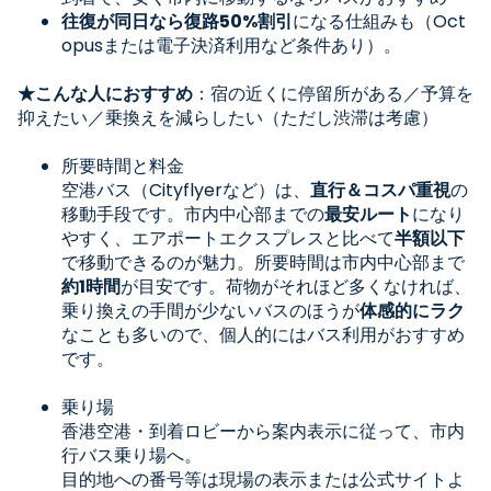
往復が同日なら復路50%割引
になる仕組みも（Oct
opusまたは電子決済利用など条件あり）。
★こんな人におすすめ
：宿の近くに停留所がある／予算を
抑えたい／乗換えを減らしたい（ただし渋滞は考慮）
所要時間と料金
空港バス（Cityflyerなど）は、
直行＆コスパ重視
の
移動手段です。市内中心部までの
最安ルート
になり
やすく、エアポートエクスプレスと比べて
半額以下
で移動できるのが魅力。所要時間は市内中心部まで
約1時間
が目安です。荷物がそれほど多くなければ、
乗り換えの手間が少ないバスのほうが
体感的にラク
なことも多いので、個人的にはバス利用がおすすめ
です。
乗り場
香港空港
・到着ロビーから案内表示に従って、市内
行バス乗り場へ。
目的地への番号等は現場の表示または公式サイトよ