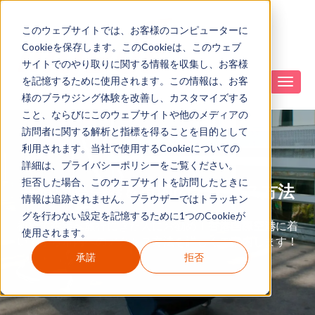
このウェブサイトでは、お客様のコンピューターに
Cookieを保存します。このCookieは、このウェブ
サイトでのやり取りに関する情報を収集し、お客様
を記憶するために使用されます。この情報は、お客
様のブラウジング体験を改善し、カスタマイズする
こと、ならびにこのウェブサイトや他のメディアの
訪問者に関する解析と指標を得ることを目的として
利用されます。当社で使用するCookieについての
詳細は、プライバシーポリシーをご覧ください。
拒否した場合、このウェブサイトを訪問したときに
香港国際空港＆市内のアクセス方法
情報は追跡されません。ブラウザーではトラッキン
グを行わない設定を記憶するために1つのCookieが
初めて香港へ旅行にきた人にお勧め！
香港国際空港
に着
使用されます。
いてから市内へのアクセス方法を詳しくご案内します！
承諾
拒否