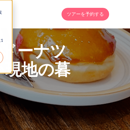
収
ツアーを予約する
1
島ドーナツ
い現地の暮