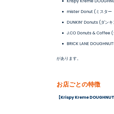
Krispy Kreme DOUGHNU
mister Donut (
ミスター
DUNKIN’ Donuts (
ダンキ
J.CO Donuts & Coffee (
BRICK LANE DOUGHNUTS
があります。
お店ごとの特徴
【Krispy Kreme DOUGHNU