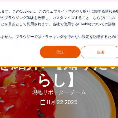
します。このCookieは、このウェブサイトでのやり取りに関する情報を
現地リポート
カテゴリー別ガイド
情報一覧
様のブラウジング体験を改善し、カスタマイズすること、ならびにこの
を目的として利用されます。当社で使用するCookieについての詳細
ません。ブラウザーではトラッキングを行わない設定を記憶するために
好き必見！セブ
承諾
拒否
を紹介♪【知りた
らし】
現地リポーター チーム
11月 22 2025