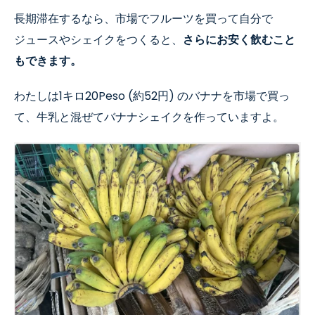
長期滞在するなら、市場でフルーツを買って自分で
ジュースやシェイクをつくると、
さらにお安く飲むこと
もできます。
わたしは
1
キロ
20Peso (
約
52
円
)
のバナナを市場で買っ
て、牛乳と混ぜてバナナシェイクを作っていますよ。