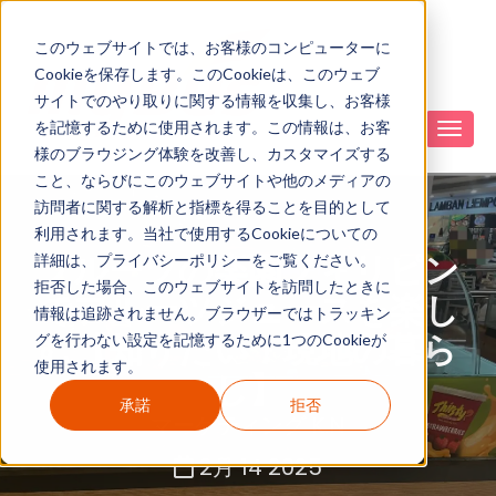
このウェブサイトでは、お客様のコンピューターに
Cookieを保存します。このCookieは、このウェブ
サイトでのやり取りに関する情報を収集し、お客様
を記憶するために使用されます。この情報は、お客
様のブラウジング体験を改善し、カスタマイズする
こと、ならびにこのウェブサイトや他のメディアの
訪問者に関する解析と指標を得ることを目的として
利用されます。当社で使用するCookieについての
フルーツの楽園フィリピン
詳細は、プライバシーポリシーをご覧ください。
拒否した場合、このウェブサイトを訪問したときに
でフルーツジュースを楽し
情報は追跡されません。ブラウザーではトラッキン
む【知りたい！現地の暮ら
グを行わない設定を記憶するために1つのCookieが
使用されます。
し】
承諾
拒否
マーケティング K.N
2月 14 2025