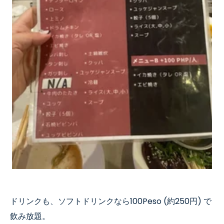
ドリンクも、ソフトドリンクなら
100Peso (
約
250
円
)
で
飲み放題。