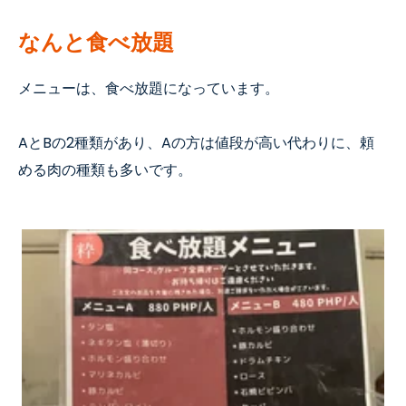
なんと食べ放題
メニューは
、
食べ放題になっています。
A
と
B
の
2
種類があり、
A
の方
は
値段が高い代わりに、頼
める肉の種類も多いです。