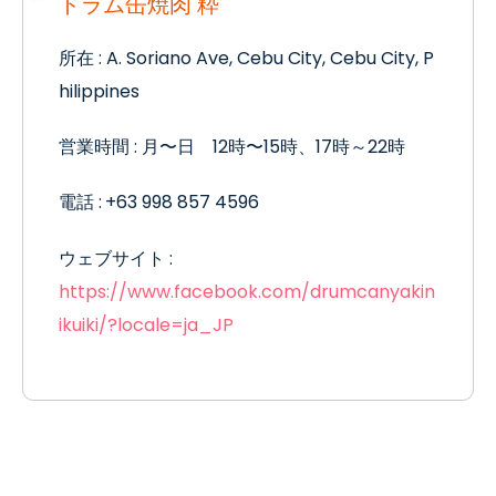
ドラム缶焼肉 粋
所在
: A. Soriano Ave, Cebu City, Cebu City, P
hilippines
営業時間
:
月〜日
12
時〜
15
時、
17
時～
22
時
電話
:
+63 998 857 4596
ウェブサイト
:
https://www.facebook.com/drumcanyakin
ikuiki/?locale=ja_JP