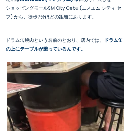
ショッピングモール
SM City Cebu (
エスエム シティ セ
ブ
)
から
、
徒歩
7
分ほどの距離にあります。
ドラム缶焼肉という名前のとおり、店内では、
ドラム缶
の上にテーブルが乗っているんです。