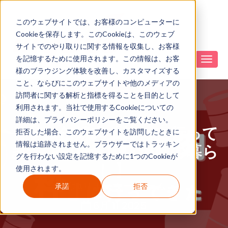
このウェブサイトでは、お客様のコンピューターに
Cookieを保存します。このCookieは、このウェブ
サイトでのやり取りに関する情報を収集し、お客様
を記憶するために使用されます。この情報は、お客
様のブラウジング体験を改善し、カスタマイズする
こと、ならびにこのウェブサイトや他のメディアの
訪問者に関する解析と指標を得ることを目的として
利用されます。当社で使用するCookieについての
詳細は、プライバシーポリシーをご覧ください。
ドラム缶焼肉「粋」に行って
拒否した場合、このウェブサイトを訪問したときに
情報は追跡されません。ブラウザーではトラッキン
きた【知りたい！現地の暮ら
グを行わない設定を記憶するために1つのCookieが
し】
使用されます。
現地リポーター チーム
承諾
拒否
6月 11 2025