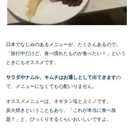
日本でなじみのあるメニューが
、
たくさん
ある
ので、
「
旅行中だけど
、
食べ慣れたものが食べたい！
」
という
ときにもオススメです。
サラダやナムル、キムチはお通しとして出てきます
の
で、メニューになくても心配いりません。
オススメメニューは
、
ネギタン塩と上ミノです。
炭火焼きということもあり、
「
これが本当に食べ放
題？
」
と
、
びっくりするくらいおいしいですよ。