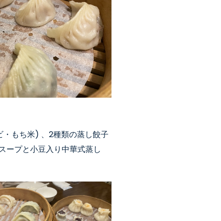
ビ・もち米
)
、2種類の蒸し餃子
スープ
と
小豆入り中華式蒸し