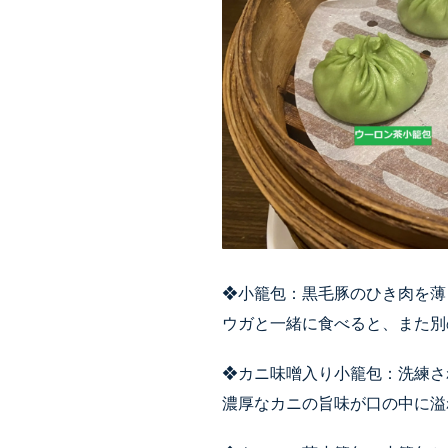
❖小籠包：黒毛豚のひき肉を薄
ウガと一緒に食べると、また別
❖カニ味噌入り小籠包：洗練さ
濃厚なカニの旨味が口の中に