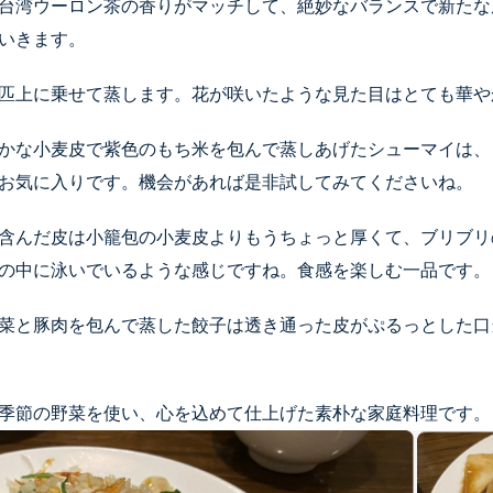
台湾ウーロン茶の香りがマッチして、絶妙なバランスで新たな
ていきます。
匹上に乗せて蒸します。花が咲いたような見た目はとても華
かな小麦皮で紫色のもち米を包んで蒸しあげたシューマイは、
お気に入りです。機会があれば是非試してみてくださいね。
含んだ皮は小籠包の小麦皮よりもうちょっと厚くて、ブリブリ
の中に泳いでいるような感じですね。食感を楽しむ一品です
菜と豚肉を包んで蒸した餃子は透き通った皮がぷるっとした口
季節の野菜を使い、心を込めて仕上げた素朴な家庭料理です。