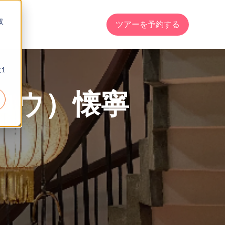
収
ツアーを予約する
1
ロウ）懐寧