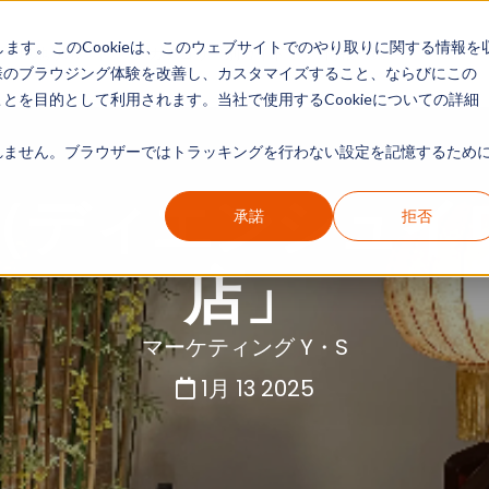
します。このCookieは、このウェブサイトでのやり取りに関する情報を
現地リポート
カテゴリー別ガイド
情報一覧
様のブラウジング体験を改善し、カスタマイズすること、ならびにこの
を目的として利用されます。当社で使用するCookieについての詳細
ません。ブラウザーではトラッキングを行わない設定を記憶するために
（ディエンシュイ
承諾
拒否
店」
マーケティング Y・S
1月 13 2025