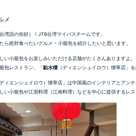
ルメ
台湾語の你好）！JTB台湾マイバスチームです。
たら絶対食べたいグルメ - 小籠包を紹介したいと思います。
しい小籠包をお楽しみいただける店舗がたくさんありますよ。
籠包レストラン、「
點水樓
（ディエンシュイロウ）懐寧店」を
ディエンシュイロウ）懐寧店」は中国風のインテリアとアンテ
しい小籠包や江浙料理（江南料理）などを中心に提供するレス