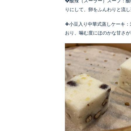
❖酸辣（スーラー）スープ：酸
りにして、卵をふんわりと流し
❖小豆
入り中華式蒸しケーキ：
おり、噛む度にほのかな甘さが