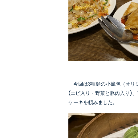
今回は
3
種類の
小籠包（オリ
(
エビ
入り
・野菜
と豚肉入り
)
、
ケーキ
を頼みました。