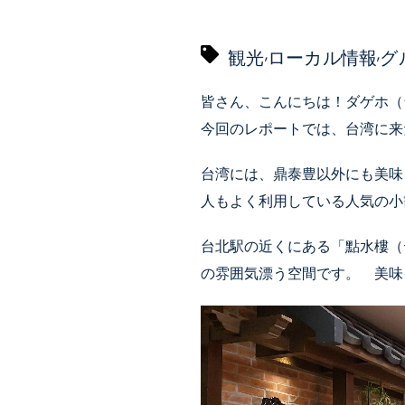
,
,
観光
ローカル情報
グ
皆さん、こんにちは！ダゲホ（
今回のレポートでは、台湾に来
台湾には、鼎泰豊以外にも美味
人もよく利用している人気の小
台北駅の近くにある「點水樓（
の雰囲気漂う空間です。 美味