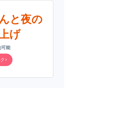
んと夜の
上げ
約可能
ク>