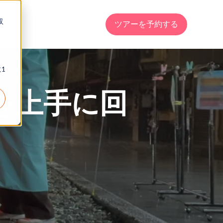
収
ツアーを予約する
1
を上手に回
も