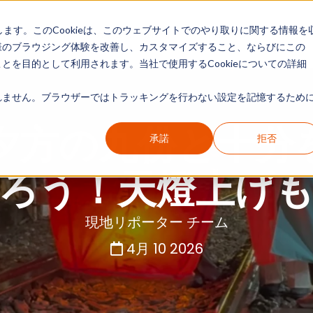
します。このCookieは、このウェブサイトでのやり取りに関する情報を
現地リポート
カテゴリー別ガイド
情報一覧
様のブラウジング体験を改善し、カスタマイズすること、ならびにこの
を目的として利用されます。当社で使用するCookieについての詳細
ません。ブラウザーではトラッキングを行わない設定を記憶するために
夕方の九份と十分
承諾
拒否
ろう！天燈上げ
現地リポーター チーム
4月 10 2026