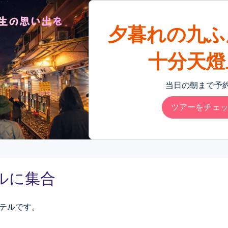
夕暮れの九ふ
十分天燈
当日の朝まで予
ツアーをチェッ
ルに集合
テルです。