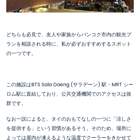
どちらも必見で、友人や家族からバンコク市内の観光プ
ランを相談される時に、私が必ずおすすめするスポット
の一つです。
この施設は
BTS Sala Daeng (
サラデーン
)
駅・
MRT
シー
ロム駅に直結しており、公共交通機関でのアクセスは抜
群です。
なお一説によると、タイのおもてなしの一つに
「涼しさ
を提供する」という習慣
があるそう。そのため、場所に
よっては屋内が凍えるような温度でクーラーをきかせて