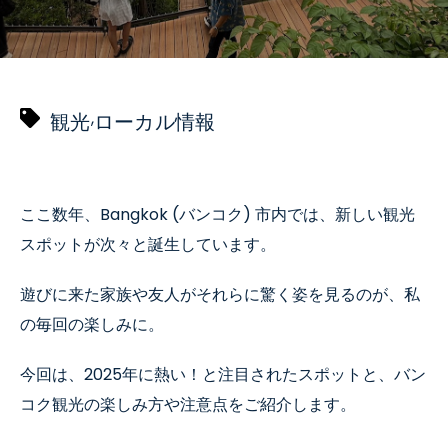
,
観光
ローカル情報
ここ数年、Bangkok (
バンコク) 市
内では、新しい観光
スポットが次々と誕生しています。
遊びに来た
家族や友人がそれらに驚く姿を見るのが、私
の毎回の楽しみに。
今回は、
2025
年に熱い！と注目されたスポットと、バン
コク観光の楽しみ方や注意点をご紹介します。