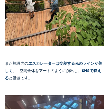
また施設内の
エスカレーターは交差する光のラインが美
しく
、
空間全体をアートのように演出し、
SNSで映え
る
と話題です。