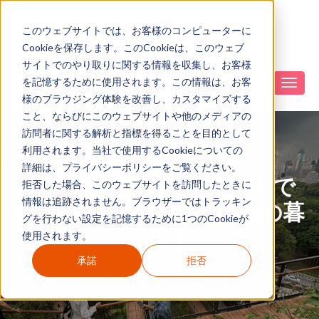
このウェブサイトでは、お客様のコンピューターに
Cookieを保存します。このCookieは、このウェブ
サイトでのやり取りに関する情報を収集し、お客様
を記憶するために使用されます。この情報は、お客
様のブラウジング体験を改善し、カスタマイズする
こと、ならびにこのウェブサイトや他のメディアの
訪問者に関する解析と指標を得ることを目的として
利用されます。当社で使用するCookieについての
詳細は、プライバシーポリシーをご覧ください。
バンコクの新旧スポットで
拒否した場合、このウェブサイトを訪問したときに
情報は追跡されません。ブラウザーではトラッキン
映え旅【知りたい！現地の暮
グを行わない設定を記憶するために1つのCookieが
らし 】
使用されます。
現地リポーター チーム
承諾
拒否
1月 17 2026