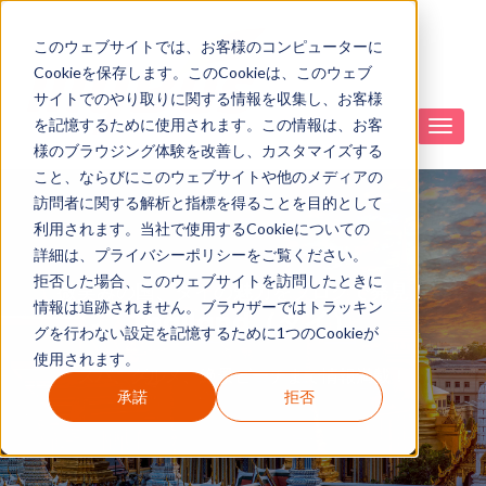
このウェブサイトでは、お客様のコンピューターに
Cookieを保存します。このCookieは、このウェブ
サイトでのやり取りに関する情報を収集し、お客様
を記憶するために使用されます。この情報は、お客
様のブラウジング体験を改善し、カスタマイズする
こと、ならびにこのウェブサイトや他のメディアの
訪問者に関する解析と指標を得ることを目的として
利用されます。当社で使用するCookieについての
詳細は、プライバシーポリシーをご覧ください。
拒否した場合、このウェブサイトを訪問したときに
微笑みの国、タイの魅力をブログで発見！
情報は追跡されません。ブラウザーではトラッキン
Thailand（タイ）
グを行わない設定を記憶するために1つのCookieが
使用されます。
スパ、グルメ、絶景ビーチまで情報満載！
承諾
拒否