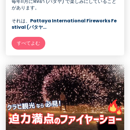
毎年
11
月にพัทยา (パタヤ
)
で
楽しみにしていること
があります。
それは
、
Pattaya International Fireworks Fe
stival (パタヤ...
すべてよむ