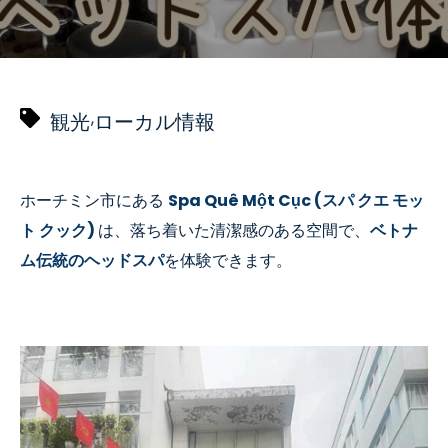
,
観光
ローカル情報
ホーチミン市にある
Spa Quê M
ột Cục (スパ クエ モッ
ト クック)
は、落ち着いた清潔感のある空間で、
ベトナ
ム伝統のヘッドスパ
を体験できます。