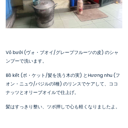
Vỏ bưởi (ヴォ・ブオイ
/
グレープフルーツの皮
)
のシャ
ンプーで洗います。
Bồ kết (ボ・ケット
/
髪を洗う木の実
)
と
H
ương nhu (フ
オン・ニュウ
/
バジルの
1
種
)
のリンスでケアして、ココ
ナッツとオリーブオイルで仕上げ。
髪はすっきり整い、ツボ押しで心も軽くなりましたよ。