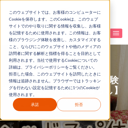
このウェブサイトでは、お客様のコンピューターに
Cookieを保存します。このCookieは、このウェブ
サイトでのやり取りに関する情報を収集し、お客様
を記憶するために使用されます。この情報は、お客
様のブラウジング体験を改善し、カスタマイズする
こと、ならびにこのウェブサイトや他のメディアの
訪問者に関する解析と指標を得ることを目的として
利用されます。当社で使用するCookieについての
詳細は、プライバシーポリシーをご覧ください。
拒否した場合、このウェブサイトを訪問したときに
ベトナム式ヘッドスパ体験
情報は追跡されません。ブラウザーではトラッキン
【知りたい！現地の暮らし】
グを行わない設定を記憶するために1つのCookieが
使用されます。
現地リポーター チーム
承諾
拒否
10月 19 2025