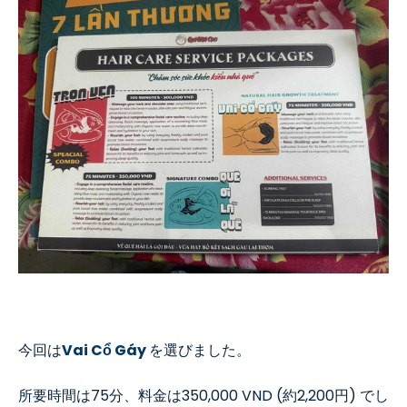
今回は
Vai Cổ Gáy
を選びました。
所要時間は
75
分、料金は
350,000 VND (
約
2,200
円
)
でし