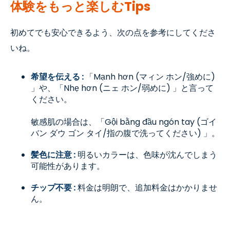
体験をもっと楽しむ
Tips
初めてでも安心できるよう、次の点を参考にしてくださ
いね。
希望を伝える :
「
M
ạnh hơn (マィン ホン
/
強めに
)
」や、「
Nh
ẹ hơn (ニェ ホン
/
弱めに
)
」と言って
ください。
敏感肌の場合は、「
G
ội bằng đầu ngón tay (ゴイ
バン ダウ ゴン タイ
/
指の腹で洗ってください
)
」。
髪色に注意
:
明るいカラーは、色味が沈んでしまう
可能性があります。
チップ不要
:
料金は明朗で、追加料金はかかりませ
ん。