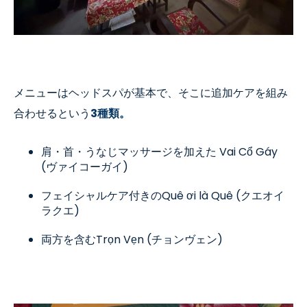
メニューはヘッドスパが基本で、そこに追加ケアを組み
合わせるという
3種類。
肩・首・うなじマッサージを加えた
Vai C
ổ Gáy
(ヴァイコーガイ
)
フェイシャルケア付きの
Quê
ơi là Quê (クエオイ
ラクエ
)
両方を含む
Tr
ọn Vẹn (チョンヴェン
)