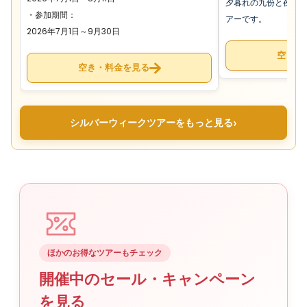
夕暮れの九份と夜の
・参加期間：
アーです。
2026年7月1日～9月30日
空き・
空き・料金を見る
›
シルバーウィークツアーをもっと見る
ほかのお得なツアーもチェック
開催中のセール・キャンペーン
を見る