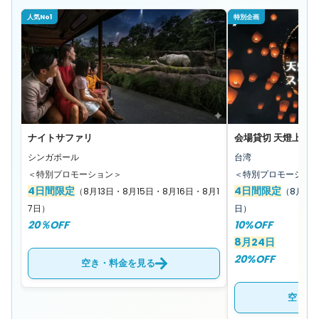
人気No1
特別企画
ナイトサファリ
会場貸切 天燈上げ
シンガポール
台湾
＜特別プロモーション＞
＜特別プロモーショ
4日間限定
4日間限定
（8月13日・8月15日・8月16日・8月1
（8月1日
7日）
日）
20％OFF
10%OFF
8月24日
20%OFF
空き・料金を見る
空き・