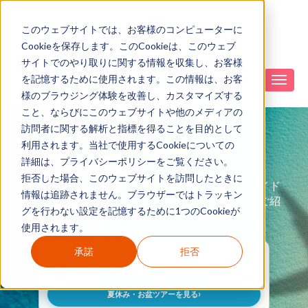
このウェブサイトでは、お客様のコンピューターに
Cookieを保存します。このCookieは、このウェブ
サイトでのやり取りに関する情報を収集し、お客様
を記憶するために使用されます。この情報は、お客
様のブラウジング体験を改善し、カスタマイズする
こと、ならびにこのウェブサイトや他のメディアの
訪問者に関する解析と指標を得ることを目的として
季節のおすすめ
利用されます。当社で使用するCookieについての
今予約したい海外ツアー特集
詳細は、プライバシーポリシーをご覧ください。
拒否した場合、このウェブサイトを訪問したときに
家族旅行やグループ旅行におすすめ。日本語ガイド
情報は追跡されません。ブラウザーではトラッキン
付きツアーや、今から予約できる人気プランをご紹
グを行わない設定を記憶するために1つのCookieが
介します。
使用されます。
承諾
拒否
夏休み・お盆の海外旅行におすすめ
夏休み・お盆のおすすめツアー
›
夏休み・お盆ツアーを見る