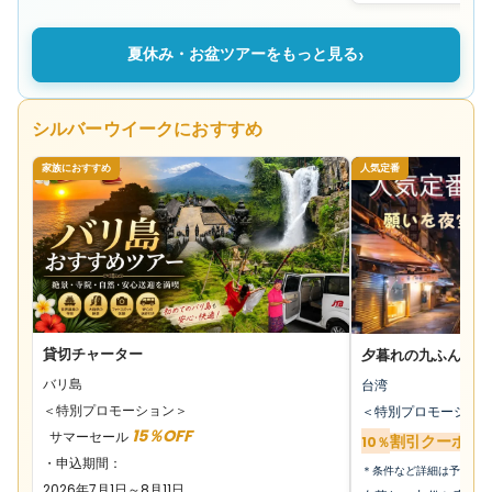
›
夏休み・お盆ツアーをもっと見る
シルバーウイークにおすすめ
家族におすすめ
人気定番
貸切チャーター
夕暮れの九ふんと夜
バリ島
台湾
＜特別プロモーション＞
＜特別プロモーショ
15％OFF
サマーセール
割引クーポン
1
0％
・申込期間：
＊条件など詳細は予約画
2026年7月1日～8月11日