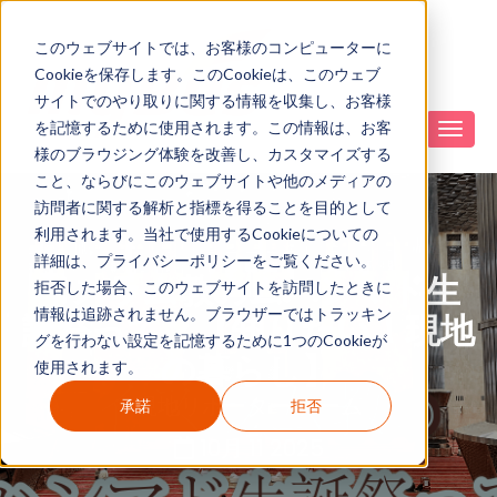
このウェブサイトでは、お客様のコンピューターに
Cookieを保存します。このCookieは、このウェブ
サイトでのやり取りに関する情報を収集し、お客様
を記憶するために使用されます。この情報は、お客
様のブラウジング体験を改善し、カスタマイズする
こと、ならびにこのウェブサイトや他のメディアの
訪問者に関する解析と指標を得ることを目的として
利用されます。当社で使用するCookieについての
詳細は、プライバシーポリシーをご覧ください。
イスラム教のムハンマド生
拒否した場合、このウェブサイトを訪問したときに
情報は追跡されません。ブラウザーではトラッキン
誕祭って？【知りたい！現地
グを行わない設定を記憶するために1つのCookieが
の暮らし】
使用されます。
現地リポーター チーム
承諾
拒否
10月 11 2025