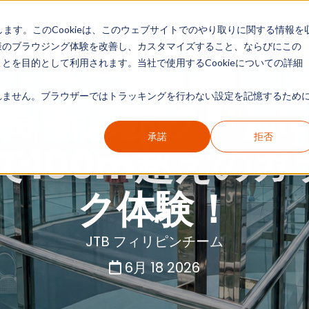
します。このCookieは、このウェブサイトでのやり取りに関する情報を
現地リポート
カテゴリー別ガイド
情報一覧
様のブラウジング体験を改善し、カスタマイズすること、ならびにこの
を目的として利用されます。当社で使用するCookieについての詳細
ません。ブラウザーではトラッキングを行わない設定を記憶するために
島 新スポット】NU
承諾
拒否
ckで100m超えの
ク体験！
JTB フィリピンチーム
6月 18 2026