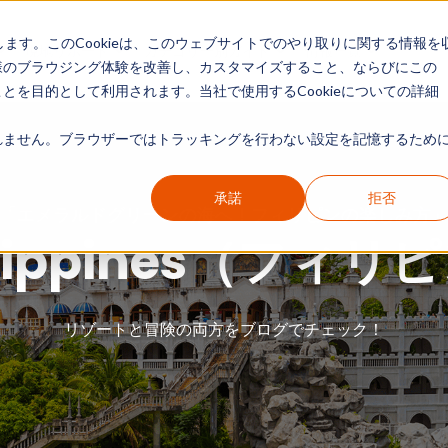
します。このCookieは、このウェブサイトでのやり取りに関する情報を
現地リポート
カテゴリー別ガイド
情報一覧
様のブラウジング体験を改善し、カスタマイズすること、ならびにこの
を目的として利用されます。当社で使用するCookieについての詳細
ません。ブラウザーではトラッキングを行わない設定を記憶するために
承諾
拒否
「エメラルドグリーンの海へ！フィリピンの楽しみ方
ilippines（フィリ
リゾートと冒険の両方をブログでチェック！