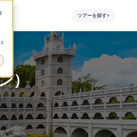
収
ツアーを探す>
1
」
ピン）