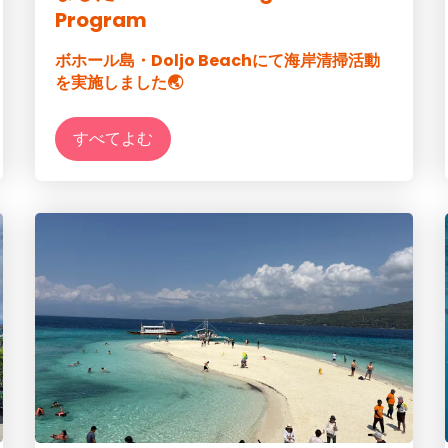
Program
ボホール島・Doljo Beachにて海岸清掃活動
を実施しました🌏
すべてよむ