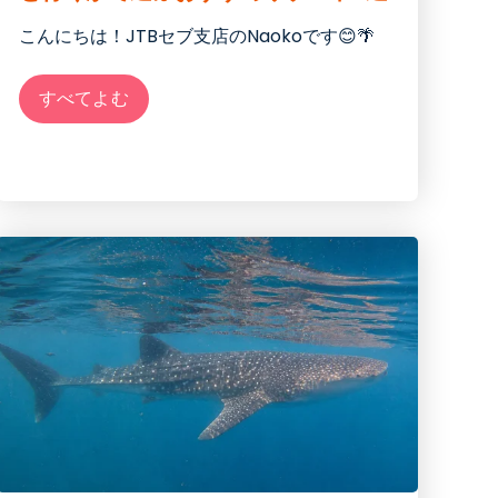
こんにちは！JTBセブ支店のNaokoです😊🌴
すべてよむ