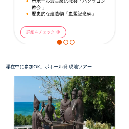
ボホール最古級の教会「バクラヨン
教会 」
歴史的な建造物「血盟記念碑」
詳細をチェック
滞在中に参加OK。ボホール発 現地ツアー