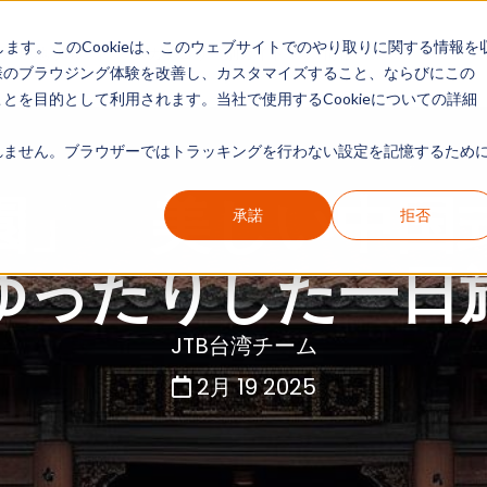
します。このCookieは、このウェブサイトでのやり取りに関する情報を
現地リポート
カテゴリー別ガイド
情報一覧
様のブラウジング体験を改善し、カスタマイズすること、ならびにこの
を目的として利用されます。当社で使用するCookieについての詳細
ません。ブラウザーではトラッキングを行わない設定を記憶するために
園」 美しい中国
承諾
拒否
ゆったりした一日
JTB台湾チーム
2月 19 2025