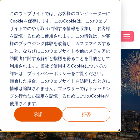
このウェブサイトでは、お客様のコンピューターに
Cookieを保存します。このCookieは、このウェブ
サイトでのやり取りに関する情報を収集し、お客様
を記憶するために使用されます。この情報は、お客
様のブラウジング体験を改善し、カスタマイズする
こと、ならびにこのウェブサイトや他のメディアの
訪問者に関する解析と指標を得ることを目的として
利用されます。当社で使用するCookieについての
詳細は、プライバシーポリシーをご覧ください。
拒否した場合、このウェブサイトを訪問したときに
「多民族国家の魅力発見！マレーシアブログ」
情報は追跡されません。ブラウザーではトラッキン
Malaysia（マレーシア）
グを行わない設定を記憶するために1つのCookieが
使用されます。
美しい自然と文化を感じる旅へ。
承諾
拒否