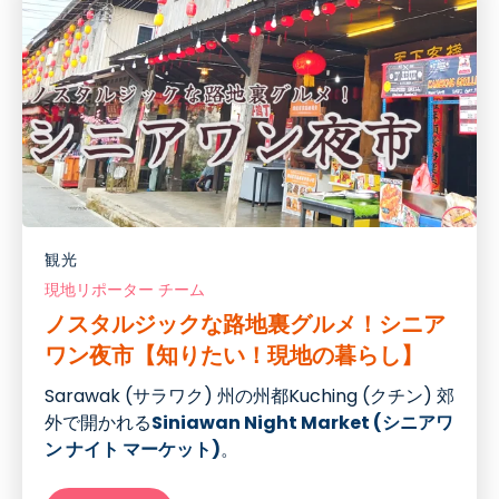
観光
現地リポーター チーム
ノスタルジックな路地裏グルメ！シニア
ワン夜市【知りたい！現地の暮らし】
Sarawak (サラワク
)
州の州都
Kuching (
クチン
)
郊
外で開かれる
Siniawan Night Market (シニアワ
ン ナイト マーケット
)
。