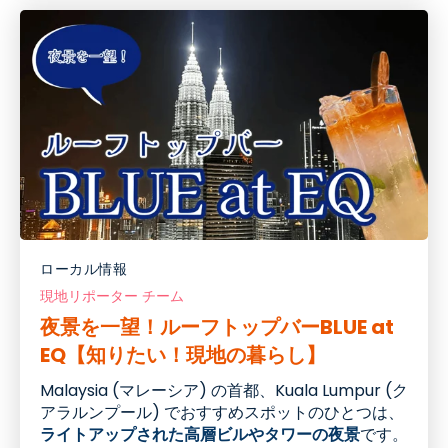
ローカル情報
現地リポーター チーム
夜景を一望！ルーフトップバーBLUE at
EQ【知りたい！現地の暮らし】
Malaysia (マレーシア
)
の首都
、
Kuala Lumpur (
ク
アラルンプール
)
でおすすめスポットのひとつは、
ライトアップされた高層ビルやタワーの夜景
です。