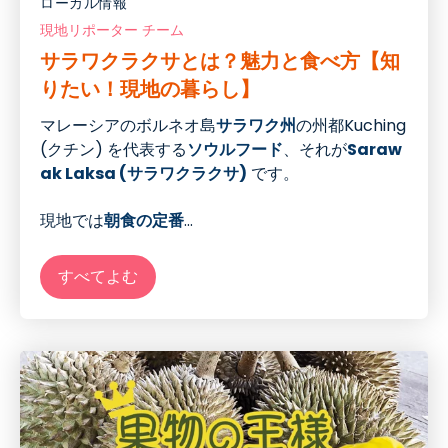
ローカル情報
現地リポーター チーム
サラワクラクサとは？魅力と食べ方【知
りたい！現地の暮らし】
マレーシアのボルネオ島
サラワク州
の州都Kuching
(クチン) を代表する
ソウルフード
、それが
Saraw
ak Laksa (サラワクラクサ)
です。
現地では
朝食の定番
...
すべてよむ