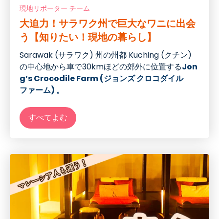
現地リポーター チーム
大迫力！サラワク州で巨大なワニに出会
う【知りたい！現地の暮らし】
Sarawak (サラワク) 州の州都 Kuching (クチン)
の中心地から車で30kmほどの郊外に位置する
Jon
g’s Crocodile Farm (ジョンズ クロコダイル
ファーム) 。
すべてよむ