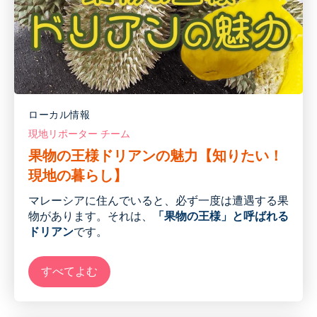
ローカル情報
現地リポーター チーム
果物の王様ドリアンの魅力【知りたい！
現地の暮らし】
マレーシア
に住んでいると、必ず一度は遭遇する果
物があります。
それは、
「果物の王様」と呼ばれる
ドリアン
です。
すべてよむ