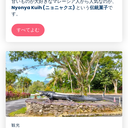
甘いものが大好きなマレーシア人から人気なのが、
Nyonya Kuih (ニョニャクエ)
という
伝統菓子
で
す。
すべてよむ
観光