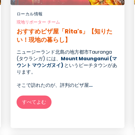
ローカル情報
現地リポーター チーム
おすすめピザ屋「Rita's」【知りた
い！現地の暮らし】
ニュージーランド北島の地方都市
Tauranga
(
タウランガ
)
には、
Mount Maunganui (マ
ウント マウンガヌイ)
というビーチタウンがあ
ります
。
そこで訪れたのが、
評判の
ピザ屋
...
すべてよむ