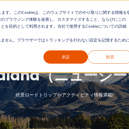
します。このCookieは、このウェブサイトでのやり取りに関する情報を
現地リポート
カテゴリー別ガイド
情報一覧
様のブラウジング体験を改善し、カスタマイズすること、ならびにこの
を目的として利用されます。当社で使用するCookieについての詳細
ません。ブラウザーではトラッキングを行わない設定を記憶するために
承諾
拒否
「壮大な自然と癒しの時間！ニュージーランドブログ
Zealand（ニュージ
絶景ロードトリップやアクティビティ情報満載!