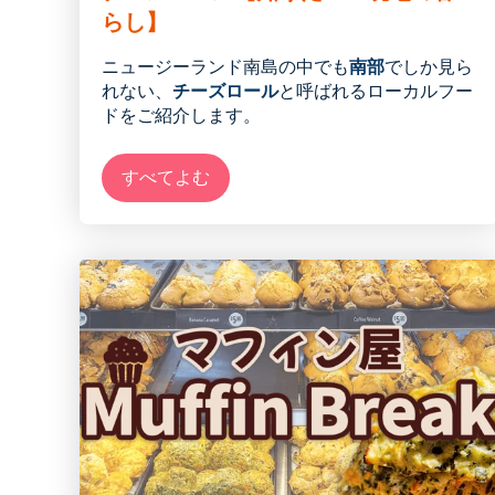
らし】
ニュージーランド
南島
の中でも
南部
でしか見ら
れない、
チーズロール
と呼ばれるローカルフー
ドをご紹介します。
すべてよむ