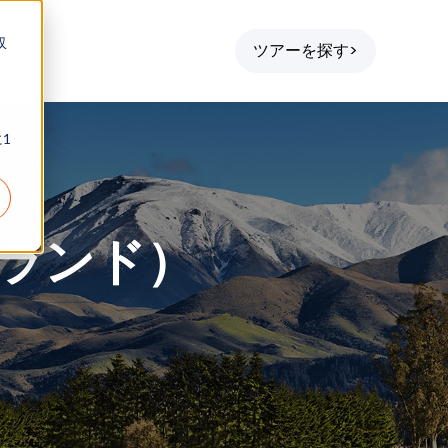
収
ツアーを探す>
1
」
ーランド）