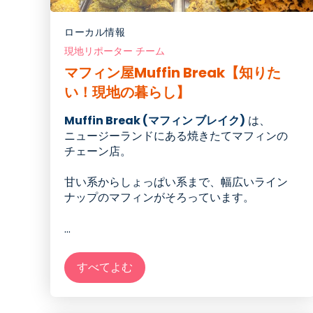
ローカル情報
現地リポーター チーム
マフィン屋Muffin Break【知りた
い！現地の暮らし】
Muffin Break (マフィン ブレイク
)
は、
ニュージーランドにある焼きたてマフィンの
チェーン店。
甘い系からしょっぱい系まで、幅広いライン
ナップのマフィンが
そろっています
。
...
すべてよむ