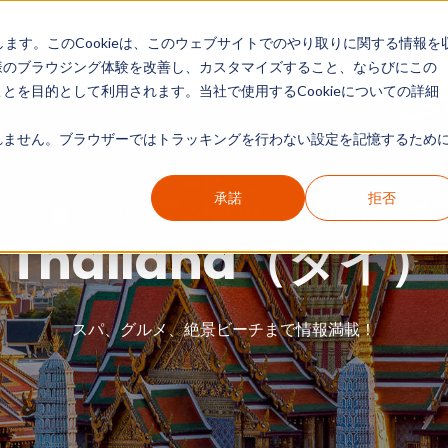
します。このCookieは、このウェブサイトでのやり取りに関する情報を
現地リポート
カテゴリー別ガイド
情報一覧
様のブラウジング体験を改善し、カスタマイズすること、ならびにこの
を目的として利用されます。当社で使用するCookieについての詳細
ません。ブラウザーではトラッキングを行わない設定を記憶するために
承諾
拒否
微笑みの国、タイの魅力をブログで発見！
Thailand（タイ）
スパ、グルメ、絶景ビーチまで情報満載！