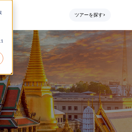
収
ツアーを探す>
1