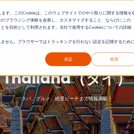
します。このCookieは、このウェブサイトでのやり取りに関する情報を
現地リポート
カテゴリー別ガイド
情報一覧
様のブラウジング体験を改善し、カスタマイズすること、ならびにこの
を目的として利用されます。当社で使用するCookieについての詳細
ません。ブラウザーではトラッキングを行わない設定を記憶するために
承諾
拒否
微笑みの国、タイの魅力をブログで発見！
Thailand（タイ）
スパ、グルメ、絶景ビーチまで情報満載！