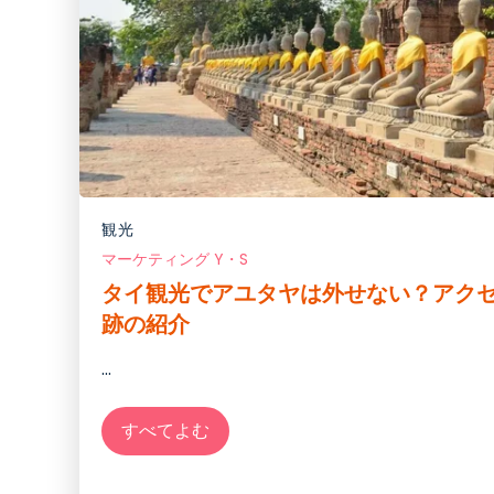
観光
マーケティング Y・S
タイ観光でアユタヤは外せない？アク
跡の紹介
...
すべてよむ