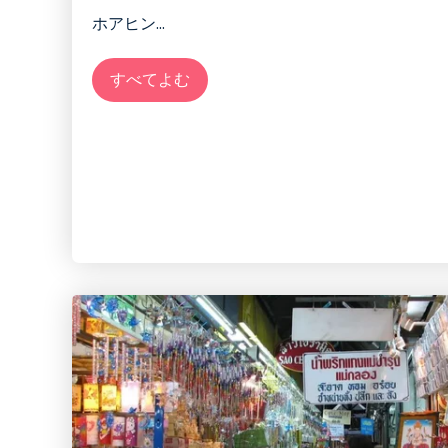
ホアヒン
...
すべてよむ