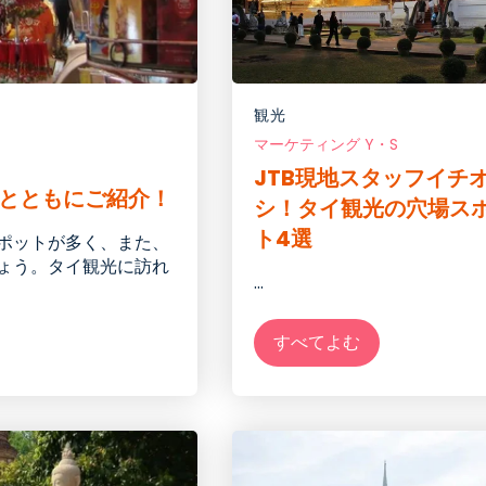
観光
マーケティング Y・S
JTB現地スタッフイチ
とともにご紹介！
シ！タイ観光の穴場ス
ト4選
ポットが多く、また、
ょう。タイ観光に訪れ
...
。
すべてよむ