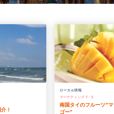
ローカル情報
マーケティング Y・S
南国タイのフルーツ“マ
紹介！
ゴー”