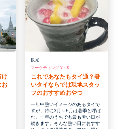
観光
マーケティング Y・S
行け
これであなたもタイ通？暑
なお
いタイならでは現地スタッ
フのおすすめおやつ
一年中熱いイメージのあるタイで
すが、特に3月～5月は暑季と呼ば
れ、一年のうちでも最も暑い日が
続きます。そんな熱い日におすす