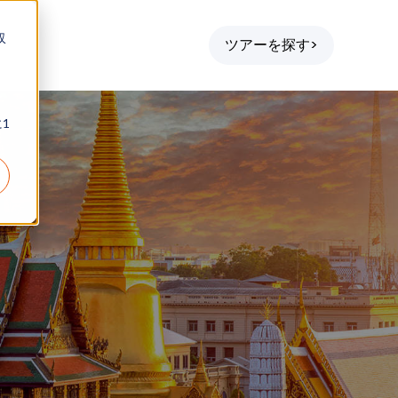
収
ツアーを探す>
1