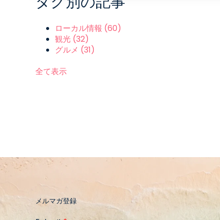
タグ別の記事
ローカル情報
(60)
観光
(32)
グルメ
(31)
全て表示
メルマガ登録