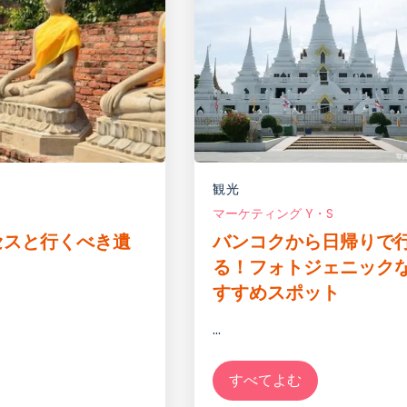
観光
マーケティング Y・S
セスと行くべき遺
バンコクから日帰りで
る！フォトジェニック
すすめスポット
...
すべてよむ