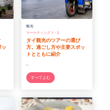
観光
マーケティング Y・S
オ
タイ観光のツアーの選び
ポッ
方。過ごし方や主要スポッ
トとともに紹介
...
すべてよむ