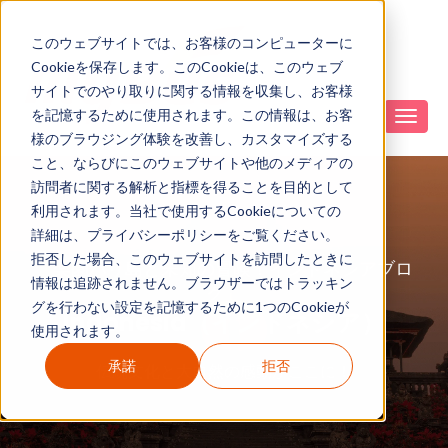
このウェブサイトでは、お客様のコンピューターに
Cookieを保存します。このCookieは、このウェブ
サイトでのやり取りに関する情報を収集し、お客様
を記憶するために使用されます。この情報は、お客
様のブラウジング体験を改善し、カスタマイズする
こと、ならびにこのウェブサイトや他のメディアの
訪問者に関する解析と指標を得ることを目的として
利用されます。当社で使用するCookieについての
詳細は、プライバシーポリシーをご覧ください。
拒否した場合、このウェブサイトを訪問したときに
「楽園バリ島と未知の冒険！インドネシアブロ
情報は追跡されません。ブラウザーではトラッキン
グ」
グを行わない設定を記憶するために1つのCookieが
Indonesia（インドネシア）
使用されます。
承諾
拒否
伝統文化と大自然の感動がここに！