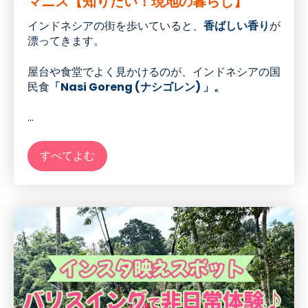
マニス【知りたい！現地の暮らし】
インドネシアの街を歩いていると、
香ばしい香り
が
漂ってきます。
屋台や食堂でよく見かけるのが、インドネシアの国
民食
「Nasi Goreng (ナシゴレン) 」。
...
すべてよむ