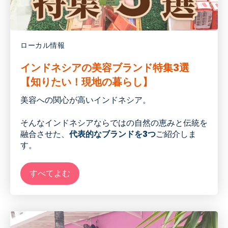
ローカル情報
インドネシアの美容ブランド特集3選
【知りたい！現地の暮らし】
美容
への関心が高い
インドネシア。
そんな
インドネシア
ならではの
自然の恵みと伝統を
融合させた、
代表的なブランドを3つ
ご紹介しま
す。
すべてよむ