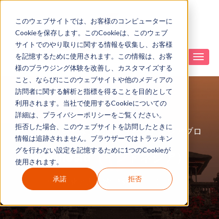
このウェブサイトでは、お客様のコンピューターに
Cookieを保存します。このCookieは、このウェブ
サイトでのやり取りに関する情報を収集し、お客様
を記憶するために使用されます。この情報は、お客
様のブラウジング体験を改善し、カスタマイズする
こと、ならびにこのウェブサイトや他のメディアの
訪問者に関する解析と指標を得ることを目的として
利用されます。当社で使用するCookieについての
詳細は、プライバシーポリシーをご覧ください。
拒否した場合、このウェブサイトを訪問したときに
「楽園バリ島と未知の冒険！インドネシアブロ
情報は追跡されません。ブラウザーではトラッキン
グ」
グを行わない設定を記憶するために1つのCookieが
Indonesia（インドネシア）
使用されます。
承諾
拒否
伝統文化と大自然の感動がここに！