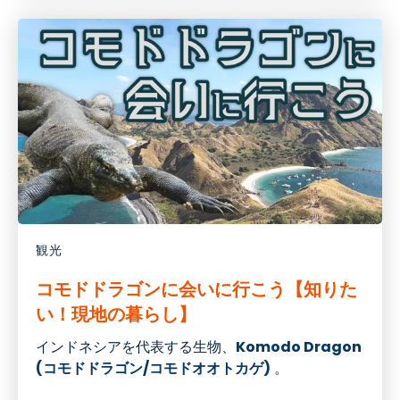
観光
コモドドラゴンに会いに行こう【知りた
い！現地の暮らし】
インドネシアを代表する生物、
Komodo Dragon
(コモドドラゴン/コモドオオトカゲ
)
。