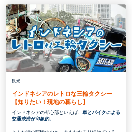
観光
インドネシアのレトロな三輪タクシー
【知りたい！現地の暮らし】
インドネシアの
都心
部
といえば
、
車とバイクによる
交通渋滞が印象的。