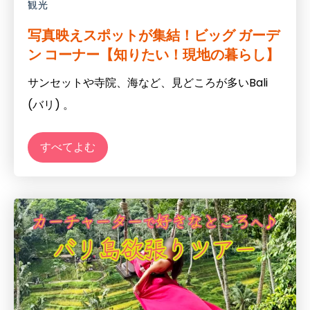
観光
写真映えスポットが集結！ビッグ ガーデ
ン コーナー【知りたい！現地の暮らし】
サンセットや寺院、海など、見どころが多い
Bali
(
バリ
)
。
すべてよむ