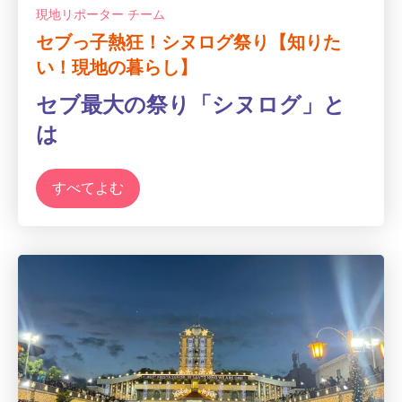
現地リポーター チーム
セブっ子熱狂！シヌログ祭り【知りた
い！現地の暮らし】
セブ最大の祭り「シヌログ」と
は
すべてよむ