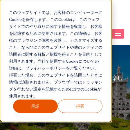
このウェブサイトでは、お客様のコンピューターに
Cookieを保存します。このCookieは、このウェブ
サイトでのやり取りに関する情報を収集し、お客様
を記憶するために使用されます。この情報は、お客
様のブラウジング体験を改善し、カスタマイズする
こと、ならびにこのウェブサイトや他のメディアの
訪問者に関する解析と指標を得ることを目的として
利用されます。当社で使用するCookieについての
詳細は、プライバシーポリシーをご覧ください。
拒否した場合、このウェブサイトを訪問したときに
「エメラルドグリーンの海へ！フィリピンの楽し
情報は追跡されません。ブラウザーではトラッキン
み方」
グを行わない設定を記憶するために1つのCookieが
Philippines（フィリピン）
使用されます。
承諾
拒否
リゾートと冒険の両方をブログでチェック！