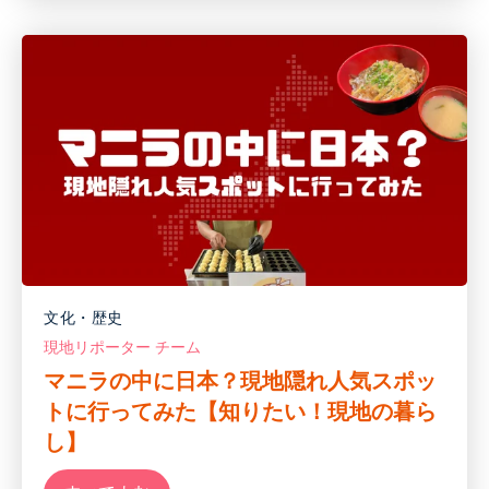
文化・歴史
現地リポーター チーム
マニラの中に日本？現地隠れ人気スポッ
トに行ってみた【知りたい！現地の暮ら
し】