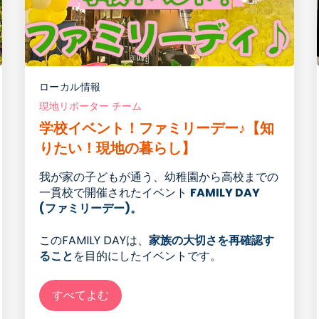
ローカル情報
現地リポーター チーム
学校イベント！ファミリーデー♪【知
りたい！現地の暮らし】
我が家の子
ども
が通う、幼稚園から高校までの
一貫校で開催されたイベント
FAMILY DAY
(ファミリーデー)。
この
FAMILY DAY
は、
家族の大切さを再確認す
ること
を目的にしたイベント
です
。
すべてよむ