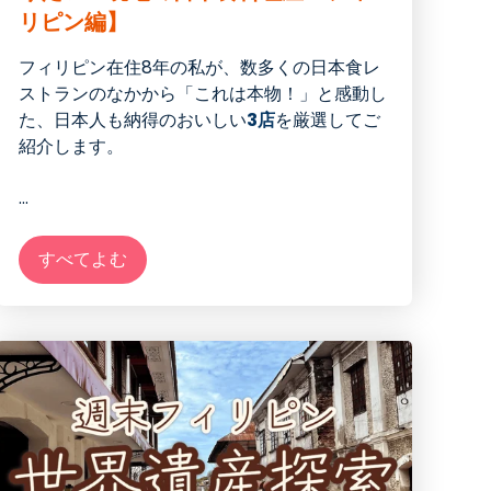
リピン編】
フィリピン在住
8
年の私が、数多くの日本食レ
ストランのなかから「これは本物！」と感動し
た、日本人も納得のおいしい
3店
を厳選してご
紹介します。
...
すべてよむ