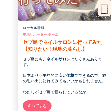
ローカル情報
現地リポーター チーム
セブ島でネイルサロンに行ってみた
【知りたい！現地の暮らし】
セブ島にも
、
ネイルサロン
はたくさんありま
す。
日本よりも平均的に
安い価格
でできるので、旅
の思い出に訪れてみてもいいかもしれません。
わたしがセブ島で暮らしている
な
か
...
すべてよむ