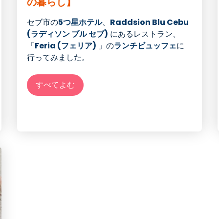
の暮らし】
セブ市
の
5つ星ホテル
、
Raddsion Blu Cebu
(ラディソン ブル セブ
)
にある
レストラン
、
「
Feria (フェリア
)
」の
ランチビュッフェ
に
行ってみました。
すべてよむ