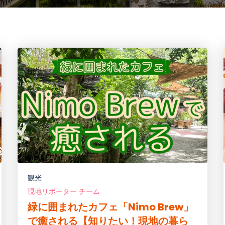
観光
現地リポーター チーム
緑に囲まれたカフェ「Nimo Brew」
で癒される【知りたい！現地の暮ら