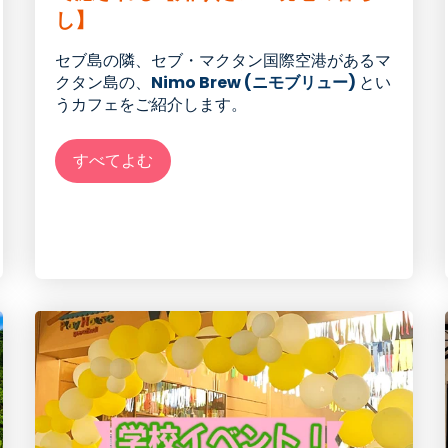
し】
セブ島の隣、セブ・マクタン国際空港
が
あるマ
クタン島
の
、
Nimo Brew (ニモブリュー)
とい
うカフェをご紹介します。
すべてよむ