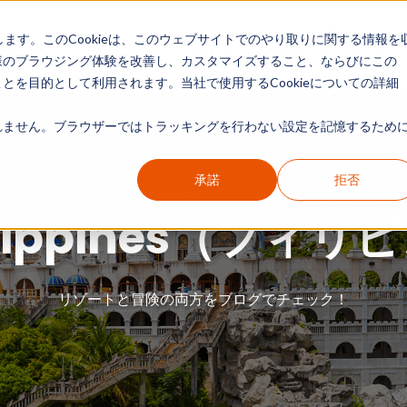
します。このCookieは、このウェブサイトでのやり取りに関する情報を
現地リポート
カテゴリー別ガイド
情報一覧
様のブラウジング体験を改善し、カスタマイズすること、ならびにこの
を目的として利用されます。当社で使用するCookieについての詳細
ません。ブラウザーではトラッキングを行わない設定を記憶するために
承諾
拒否
「エメラルドグリーンの海へ！フィリピンの楽しみ方
ilippines（フィリ
リゾートと冒険の両方をブログでチェック！