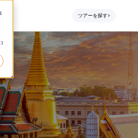
収
ツアーを探す>
1