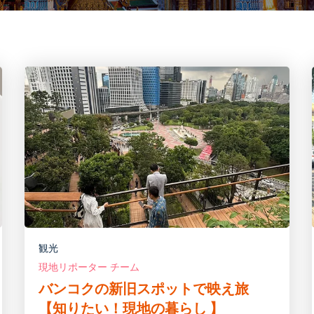
観光
現地リポーター チーム
バンコクの新旧スポットで映え旅
【知りたい！現地の暮らし 】