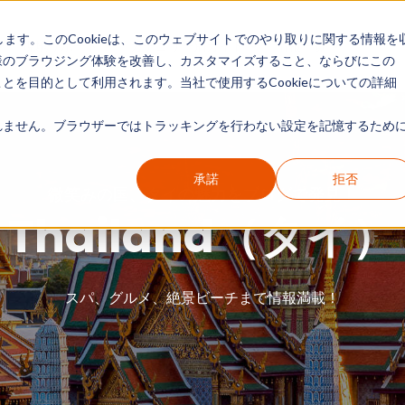
します。このCookieは、このウェブサイトでのやり取りに関する情報を
現地リポート
カテゴリー別ガイド
情報一覧
様のブラウジング体験を改善し、カスタマイズすること、ならびにこの
を目的として利用されます。当社で使用するCookieについての詳細
ません。ブラウザーではトラッキングを行わない設定を記憶するために
承諾
拒否
微笑みの国、タイの魅力をブログで発見！
Thailand（タイ）
スパ、グルメ、絶景ビーチまで情報満載！