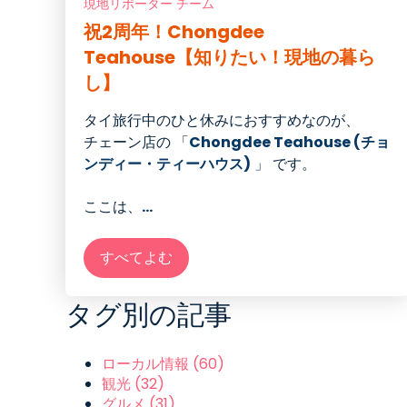
現地リポーター チーム
祝2周年！Chongdee
Teahouse【知りたい！現地の暮ら
し】
タイ旅行中のひと休みにおすすめなのが、
チェーン店の 「
Chongdee Teahouse (チョ
ンディー・ティーハウス)
」 です。
ここは、
...
すべてよむ
タグ別の記事
ローカル情報
(60)
観光
(32)
グルメ
(31)