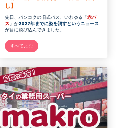
し】
先日、バンコクの旧式バス、いわゆる「
赤バ
ス
」が
2027年までに姿を消すというニュース
が目に飛び込んできました。
すべてよむ