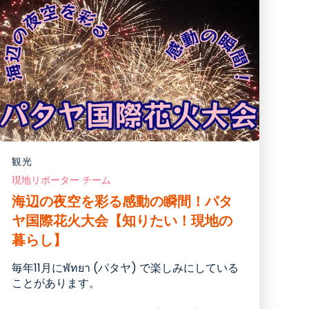
観光
現地リポーター チーム
海辺の夜空を彩る感動の瞬間！パタ
ヤ国際花火大会【知りたい！現地の
暮らし】
毎年
11
月にพัทยา (パタヤ
)
で
楽しみにしている
ことがあります。