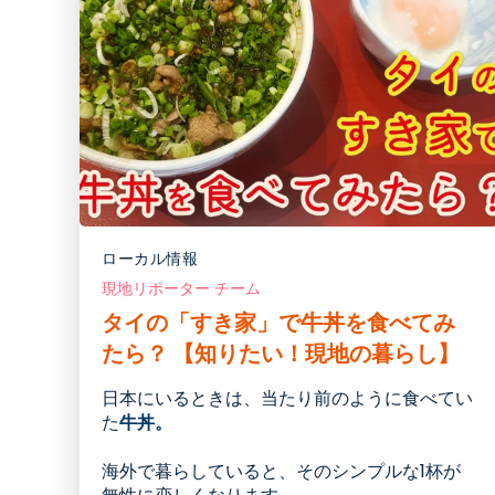
ローカル情報
現地リポーター チーム
タイの「すき家」で牛丼を食べてみ
たら？ 【知りたい！現地の暮らし】
日本にいるときは
、
当たり前のように食べてい
た
牛丼。
海外で暮らしていると、そのシンプルな
1
杯が